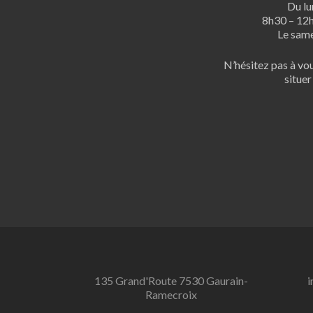
Du lu
8h30 – 12
Le same
N’hésitez pas à vou
situer
135 Grand'Route 7530 Gaurain-
i
Ramecroix