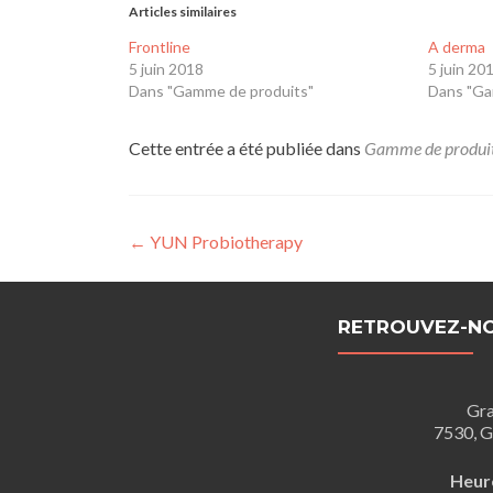
Articles similaires
Frontline
A derma
5 juin 2018
5 juin 20
Dans "Gamme de produits"
Dans "Ga
Cette entrée a été publiée dans
Gamme de produi
Navigation
←
YUN Probiotherapy
de
l’article
RETROUVEZ-N
Gra
7530, G
Heur