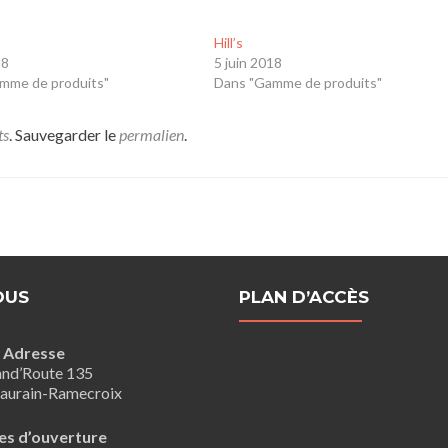
Hill’s
18
5 juin 2018
mme de produits"
Dans "Gamme de produits"
ts
. Sauvegarder le
permalien
.
OUS
PLAN D’ACCÈS
Adresse
nd’Route 135
aurain-Ramecroix
es d’ouverture