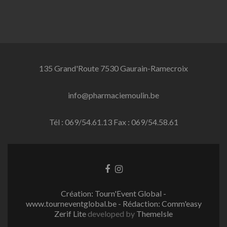
135 Grand'Route 7530 Gaurain-Ramecroix
info@pharmaciemoulin.be
Tél : 069/54.61.13 Fax : 069/54.58.61
Lien
Lien
Facebook
Instagram
Création: Tourn'Event Global -
www.tourneventglobal.be - Rédaction: Comm'easy
Zerif Lite
developed by
ThemeIsle