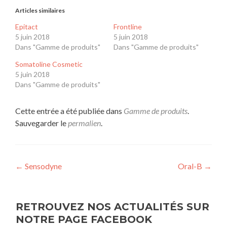
Articles similaires
Epitact
Frontline
5 juin 2018
5 juin 2018
Dans "Gamme de produits"
Dans "Gamme de produits"
Somatoline Cosmetic
5 juin 2018
Dans "Gamme de produits"
Cette entrée a été publiée dans
Gamme de produits
.
Sauvegarder le
permalien
.
Navigation
←
Sensodyne
Oral-B
→
de
l’article
RETROUVEZ NOS ACTUALITÉS SUR
NOTRE PAGE FACEBOOK